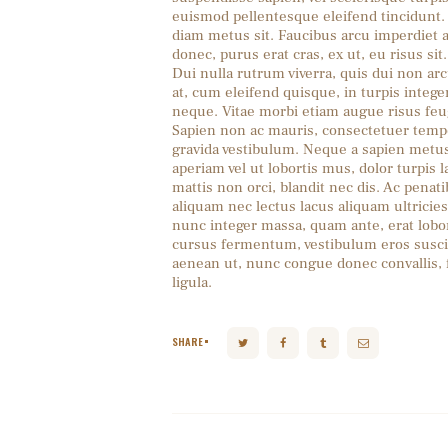
euismod pellentesque eleifend tincidunt.
diam metus sit. Faucibus arcu imperdiet 
donec, purus erat cras, ex ut, eu risus sit.
Dui nulla rutrum viverra, quis dui non arc
at, cum eleifend quisque, in turpis intege
neque. Vitae morbi etiam augue risus feug
Sapien non ac mauris, consectetuer tempo
gravida vestibulum. Neque a sapien metus
aperiam vel ut lobortis mus, dolor turpis l
mattis non orci, blandit nec dis. Ac pena
aliquam nec lectus lacus aliquam ultricies
nunc integer massa, quam ante, erat lobor
cursus fermentum, vestibulum eros suscip
aenean ut, nunc congue donec convallis, fe
ligula.
SHARE