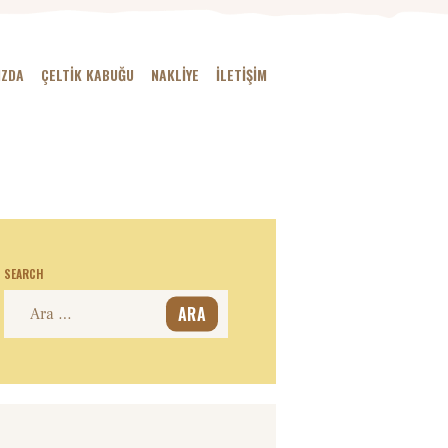
IZDA
ÇELTIK KABUĞU
NAKLIYE
İLETIŞIM
SEARCH
Arama: