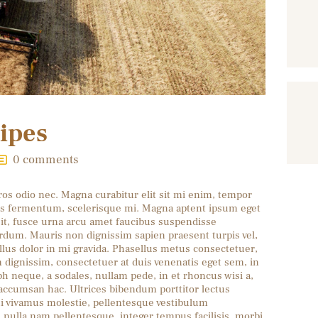
ipes
0
comments
os odio nec. Magna curabitur elit sit mi enim, tempor
tus fermentum, scelerisque mi. Magna aptent ipsum eget
 sit, fusce urna arcu amet faucibus suspendisse
rdum. Mauris non dignissim sapien praesent turpis vel,
tellus dolor in mi gravida. Phasellus metus consectetuer,
 dignissim, consectetuer at duis venenatis eget sem, in
bh neque, a sodales, nullam pede, in et rhoncus wisi a,
 accumsan hac. Ultrices bibendum porttitor lectus
ui vivamus molestie, pellentesque vestibulum
s nulla nam pellentesque, integer tempus facilisis, morbi