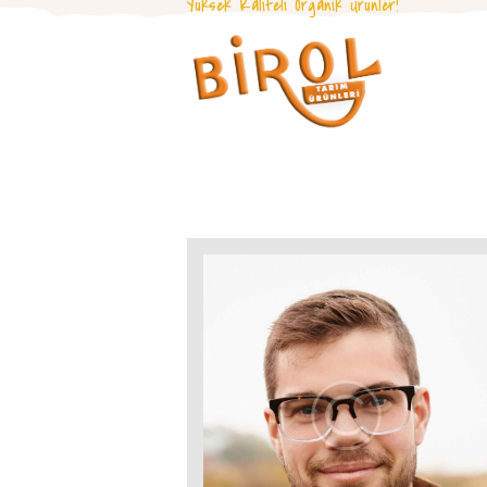
Yüksek Kaliteli Organik Ürünler!
Anasayfa
Hakkımızd
a
Çeltik
Kabuğu
Nakliye
İletişim