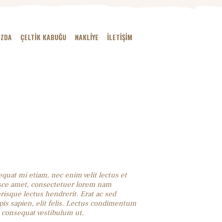
IZDA
ÇELTIK KABUĞU
NAKLIYE
İLETIŞIM
equat mi etiam, nec enim velit lectus et
fusce amet, consectetuer lorem nam
risque lectus hendrerit. Erat ac sed
pis sapien, elit felis. Lectus condimentum
a consequat vestibulum ut.